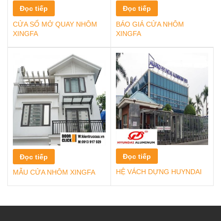
Đọc tiếp
Đọc tiếp
CỬA SỔ MỞ QUAY NHÔM
BÁO GIÁ CỬA NHÔM
XINGFA
XINGFA
Đọc tiếp
Đọc tiếp
HỆ VÁCH DỰNG HUYNDAI
MẪU CỬA NHÔM XINGFA