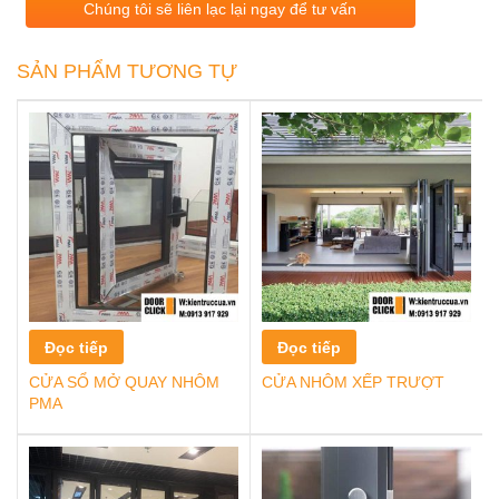
Chúng tôi sẽ liên lạc lại ngay để tư vấn
SẢN PHẨM TƯƠNG TỰ
Đọc tiếp
Đọc tiếp
CỬA SỔ MỞ QUAY NHÔM
CỬA NHÔM XẾP TRƯỢT
PMA