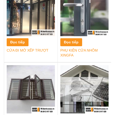
Đọc tiếp
Đọc tiếp
CỬA ĐI MỞ XẾP TRƯỢT
PHỤ KIỆN CỬA NHÔM
XINGFA