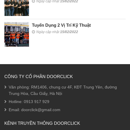
Ngày cập nhật
15/02/2022
Tuyển Dụng 2 Vị Trí Kỹ Thuật
Ngày cập nhật
15/02/2022
CÔNG TY CỔ PHẦN DOORCLICK
Văn phòng: RM1406, chung cư 4F, KĐT Trung Yên, đường
Trung Hòa, Cầu Giấy, Hà Nội
Hotline:
0913 917 929
Email:
doorclick@gmail.com
KÊNH TRUYỀN THÔNG DOORCLICK