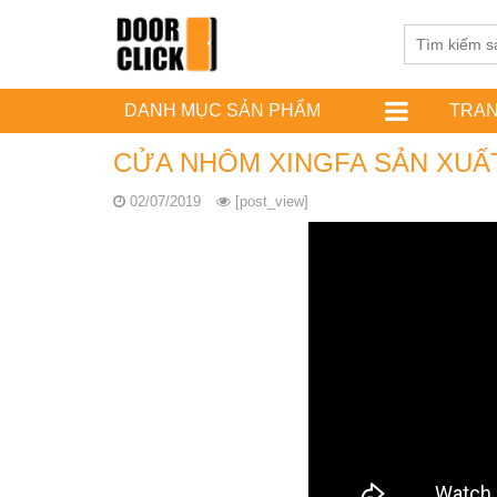
DANH MỤC SẢN PHẨM
TRA
CỬA NHÔM XINGFA SẢN XUẤ
02/07/2019
[post_view]