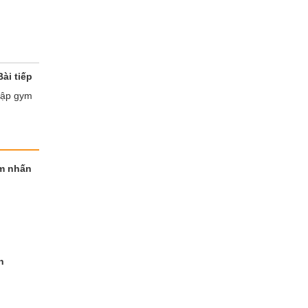
Bài tiếp
tập gym
ểm nhấn
h