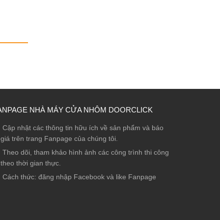
ANPAGE NHÀ MÁY CỬA NHÔM DOORCLICK
Cập nhật các thông tin hữu ích về sản phẩm và báo
giá trên trang Fanpage của chúng tôi.
Theo dõi, tham khảo hình ảnh các công trình thi công
theo thời gian thực.
Cách thức: đăng nhập Facebook và like Fanpage