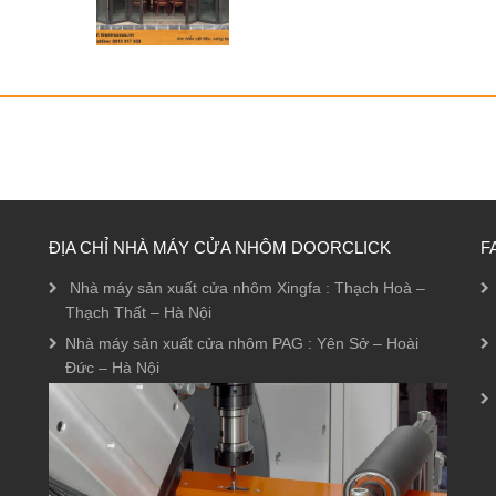
ĐỊA CHỈ NHÀ MÁY CỬA NHÔM DOORCLICK
F
Nhà máy sản xuất cửa nhôm Xingfa : Thạch Hoà –
Thạch Thất – Hà Nội
Nhà máy sản xuất cửa nhôm PAG : Yên Sở – Hoài
Đức – Hà Nội