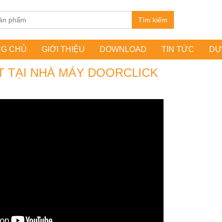
Tìm kiếm
NG CHỦ
GIỚI THIỆU
DOWNLOAD
TIN TỨC
DỰ
T TẠI NHÀ MÁY DOORCLICK