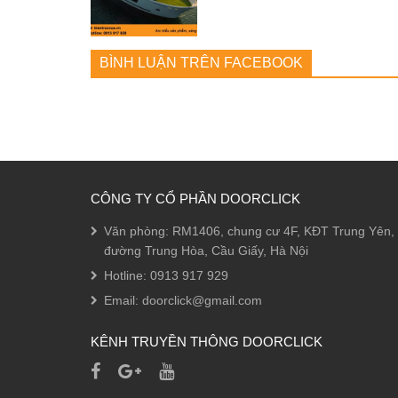
BÌNH LUẬN TRÊN FACEBOOK
CÔNG TY CỔ PHẦN DOORCLICK
Văn phòng: RM1406, chung cư 4F, KĐT Trung Yên,
đường Trung Hòa, Cầu Giấy, Hà Nội
Hotline:
0913 917 929
Email:
doorclick@gmail.com
KÊNH TRUYỀN THÔNG DOORCLICK